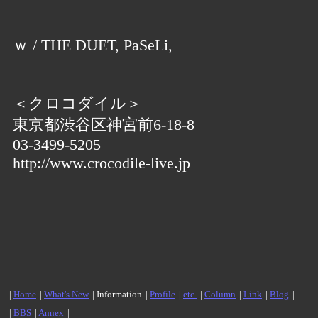
ｗ / THE DUET, PaSeLi,
＜クロコダイル＞
東京都渋谷区神宮前6-18-8
03-3499-5205
http://www.crocodile-live.jp
|
Home
|
What's New
| Information
|
Profile
|
etc.
|
Column
|
Link
|
Blog
|
|
BBS
|
Annex
|