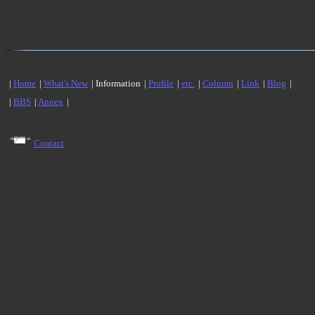
|
Home
|
What's New
| Information
|
Profile
|
etc.
|
Column
|
Link
|
Blog
|
|
BBS
|
Annex
|
Contact